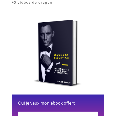
+5 vidéos de drague
Oui je veux mon ebook offert