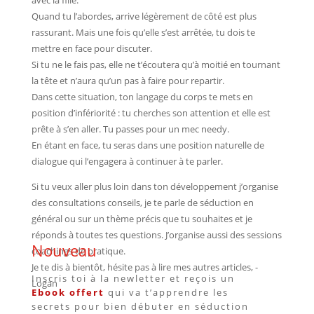
Quand tu l’abordes, arrive légèrement de côté est plus
rassurant. Mais une fois qu’elle s’est arrêtée, tu dois te
mettre en face pour discuter.
Si tu ne le fais pas, elle ne t’écoutera qu’à moitié en tournant
la tête et n’aura qu’un pas à faire pour repartir.
Dans cette situation, ton langage du corps te mets en
position d’infériorité : tu cherches son attention et elle est
prête à s’en aller. Tu passes pour un mec needy.
En étant en face, tu seras dans une position naturelle de
dialogue qui l’engagera à continuer à te parler.
Si tu veux aller plus loin dans ton développement j’organise
des consultations conseils, je te parle de séduction en
général ou sur un thème précis que tu souhaites et je
réponds à toutes tes questions. J’organise aussi des sessions
Nouveau
coachings de pratique.
Je te dis à bientôt, hésite pas à lire mes autres articles, -
Inscris toi à la newletter et reçois un
Logan
Ebook offert
qui va t’apprendre les
secrets pour bien débuter en séduction